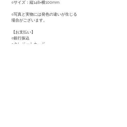
○サイズ：縦148×横100mm
○写真と実物には発色の違いが生じる
場合がございます。
【お支払い】
○銀行振込
○クレジットカード
○各種決済
＊お振り込みに関わる手数料は、お客
様のご負担となります。ご了承くださ
いませ。
【配送】ご入金確認後に発送させてい
ただきます。配送はご入金先着のお客
様優先となり、順序によっては在庫切
れとなる場合がございます。
※当オンラインショップは、日本国内
限定の取り扱いとなっております。海