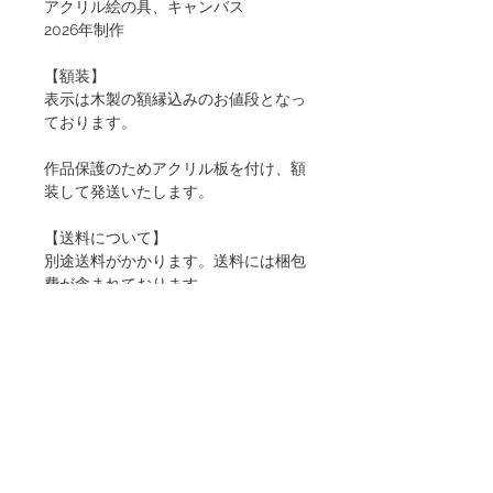
アクリル絵の具、キャンバス
2026年制作
【額装】
表示は木製の額縁込みのお値段となっ
ております。
作品保護のためアクリル板を付け、額
装して発送いたします。
【送料について】
別途送料がかかります。送料には梱包
費が含まれております。
【必ずお読みください】
▪️ご購入はご入金先着のお客様優先と
なります。そのため速やかなご決済が
可能なクレジットカードでのお支払い
をお勧めしております。
▪️他のお客様の先約後にご送金いただ
いた場合は、返金をさせていただきま