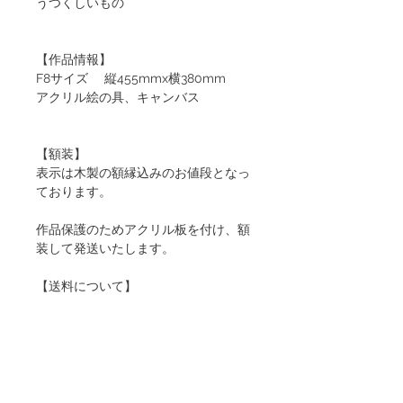
うつくしいもの
【作品情報】
F8サイズ 縦455mmx横380mm
アクリル絵の具、キャンバス
【額装】
表示は木製の額縁込みのお値段となっ
ております。
作品保護のためアクリル板を付け、額
装して発送いたします。
【送料について】
別途送料がかかります。送料には梱包
費が含まれております。
【必ずお読みください】
▪️ご購入はご入金先着のお客様優先と
なります。そのため速やかなご決済が