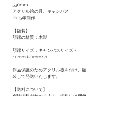
530mm
アクリル絵の具、キャンバス
2025年制作
【額装】
額縁の材質：木製
額縁サイズ：キャンバスサイズ +
40mm (20mm☓2)
作品保護のためアクリル板を付け、額
装して発送いたします。
【送料について】
別途送料がかかります。送料には梱包
費が含まれております。
【必ずお読みください】
▪️ご購入はご入金先着のお客様優先と
なります。そのため速やかなご決済が
可能なクレジットカードでのお支払い