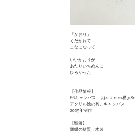
「かおり」
くだかれて
こなになって
いいかおりが
あたりいちめんに
ひろがった
【作品情報】
F6キャンバス 縦410mmx横318
アクリル絵の具、キャンバス
2025年制作
【額装】
額縁の材質：木製