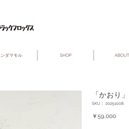
ホンダマモル
SHOP
ABOU
「かおり」
SKU： 20251008
価
￥59,000
格