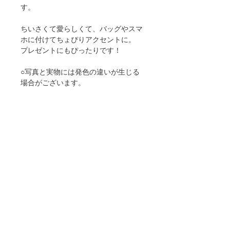
す。
ちいさくて愛らしくて、バッグやスマ
ホに付けてちょぴりアクセントに。
プレゼントにもぴったりです！
○写真と実物には発色の違いが生じる
場合がございます。
【お支払い】
○銀行振込
○クレジットカード
＊お振り込みに関わる手数料は、お客
様のご負担となります。ご了承くださ
いませ。
【配送】ご入金確認後に発送させてい
ただきます。配送はご入金先着のお客
様優先となり、順序によっては在庫切
れとなる場合がございます。