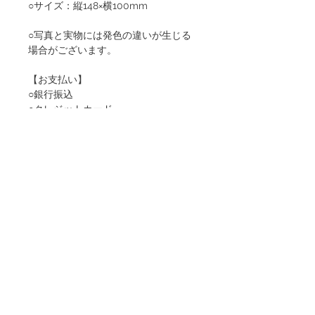
○サイズ：縦148×横100mm
○写真と実物には発色の違いが生じる
場合がございます。
【お支払い】
○銀行振込
○クレジットカード
○各種決済
＊お振り込みに関わる手数料は、お客
様のご負担となります。ご了承くださ
いませ。
【配送】ご入金確認後に発送させてい
ただきます。配送はご入金先着のお客
様優先となり、順序によっては在庫切
れとなる場合がございます。
※当オンラインショップは、日本国内
限定の取り扱いとなっております。海