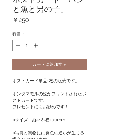
と魚と男の子」
価
￥250
格
数量
*
カートに追加する
ポストカード単品1枚の販売です。
ホンダマモルの絵がプリントされたポ
ストカードです。
プレゼントにもお勧めです！
○サイズ：縦148×横100mm
○写真と実物には発色の違いが生じる