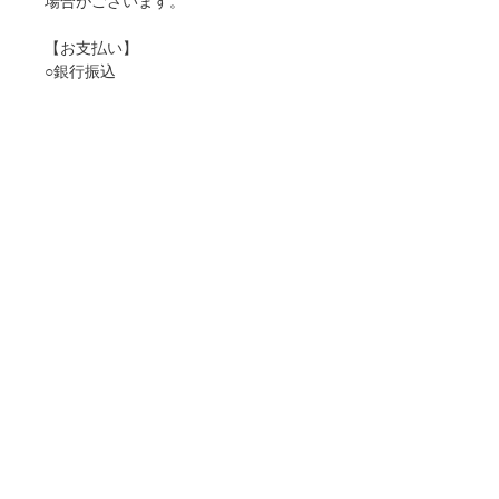
場合がございます。
【お支払い】
○銀行振込
○クレジットカード
＊お振り込みに関わる手数料は、お客
様のご負担となります。ご了承くださ
いませ。
【配送】ご入金確認後に発送させてい
ただきます。配送はご入金先着のお客
様優先となり、順序によっては在庫切
れとなる場合がございます。
※当オンラインショップは、日本国内
限定の取り扱いとなっております。海
外からのご購入は、恐れ入りますが上
記CONTACTよりお問い合わせくださ
いませ。
©
2016-2026
hondamamoru / BlackFrogs