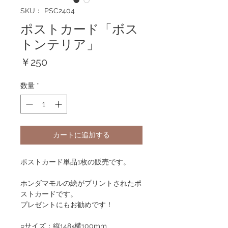
SKU： PSC2404
ポストカード「ボス
トンテリア」
価
￥250
格
数量
*
カートに追加する
ポストカード単品1枚の販売です。
ホンダマモルの絵がプリントされたポ
ストカードです。
プレゼントにもお勧めです！
○サイズ：縦148×横100mm