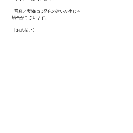
○写真と実物には発色の違いが生じる
場合がございます。
【お支払い】
○銀行振込
○クレジットカード
＊お振り込みに関わる手数料は、お客
様のご負担となります。ご了承くださ
いませ。
【配送】ご入金確認後に発送させてい
ただきます。配送はご入金先着のお客
様優先となり、順序によっては在庫切
れとなる場合がございます。
※当オンラインショップは、日本国内
限定の取り扱いとなっております。海
外からのご購入は、恐れ入りますが上
記CONTACTよりお問い合わせくださ
いませ。